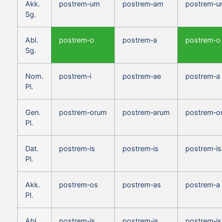
Akk.
postrem‑um
postrem‑am
postrem‑
Sg.
Abl.
postrem‑o
postrem‑a
postrem‑o
Sg.
Nom.
postrem‑i
postrem‑ae
postrem‑a
Pl.
Gen.
postrem‑orum
postrem‑arum
postrem‑o
Pl.
Dat.
postrem‑is
postrem‑is
postrem‑is
Pl.
Akk.
postrem‑os
postrem‑as
postrem‑a
Pl.
Abl.
postrem‑is
postrem‑is
postrem‑is