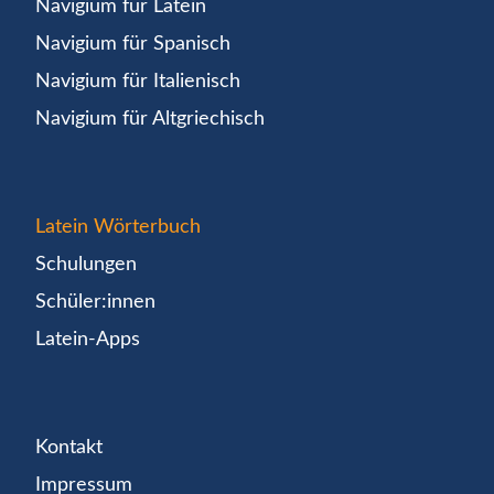
Navigium für Latein
Navigium für Spanisch
Navigium für Italienisch
Navigium für Altgriechisch
Latein Wörterbuch
Schulungen
Schüler:innen
Latein-Apps
Kontakt
Impressum