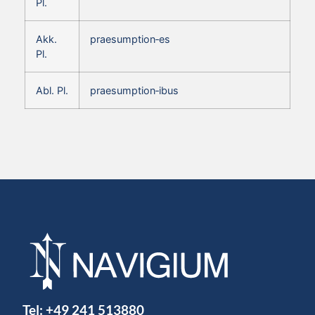
Pl.
Akk.
praesumption‑es
Pl.
Abl. Pl.
praesumption‑ibus
Tel:
+49 241 513880