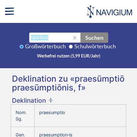
Suchen
X
Großwörterbuch
Schulwörterbuch
Werbefrei nutzen (5,99 EUR/Jahr)
Deklination zu «praesūmptiō
praesūmptiōnis, f»
Deklination
Nom.
praesumptio
Sg.
Gen.
praesumption‑is