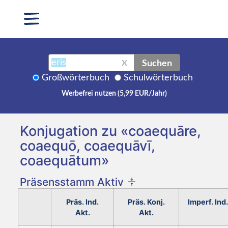
Suchen
X
Großwörterbuch
Schulwörterbuch
Werbefrei nutzen (5,99 EUR/Jahr)
Konjugation zu «coaequāre,
coaequō, coaequāvī,
coaequātum»
Präsensstamm Aktiv
Präs. Ind.
Präs. Konj.
Imperf. Ind.
Akt.
Akt.