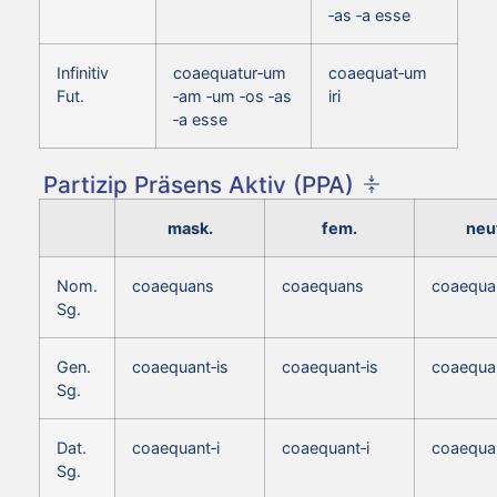
‑as ‑a esse
Infinitiv
coaequatur‑um
coaequat‑um
Fut.
‑am ‑um ‑os ‑as
iri
‑a esse
Partizip Präsens Aktiv (PPA)
mask.
fem.
neut
Nom.
coaequans
coaequans
coaequa
Sg.
Gen.
coaequant‑is
coaequant‑is
coaequan
Sg.
Dat.
coaequant‑i
coaequant‑i
coaequan
Sg.