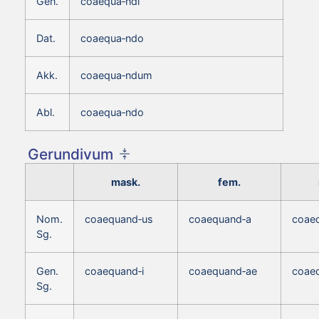
Gen.
coaequa‑ndi
Dat.
coaequa‑ndo
Akk.
coaequa‑ndum
Abl.
coaequa‑ndo
Gerundivum
mask.
fem.
Nom.
coaequand‑us
coaequand‑a
coae
Sg.
Gen.
coaequand‑i
coaequand‑ae
coaeq
Sg.