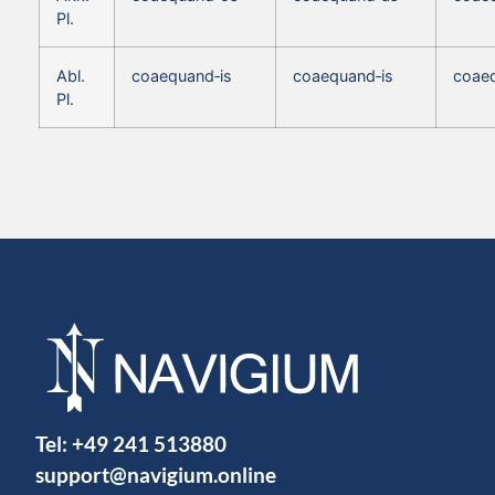
Pl.
Abl.
coaequand‑is
coaequand‑is
coaeq
Pl.
Tel:
+49 241 513880
support@navigium.online