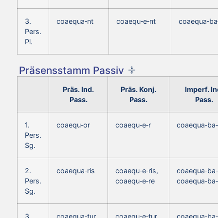
3.
coaequa‑nt
coaequ‑e‑nt
coaequa‑ba
Pers.
Pl.
Präsensstamm Passiv
Präs. Ind.
Präs. Konj.
Imperf. In
Pass.
Pass.
Pass.
1.
coaequ‑or
coaequ‑e‑r
coaequa‑ba‑
Pers.
Sg.
2.
coaequa‑ris
coaequ‑e‑ris,
coaequa‑ba‑r
Pers.
coaequ‑e‑re
coaequa‑ba‑
Sg.
3.
coaequa‑tur
coaequ‑e‑tur
coaequa‑ba‑