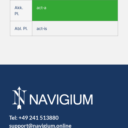
Akk.
act‑a
Pl.
Abl. Pl.
act‑is
Tel:
+49 241 513880
support@navigium.online