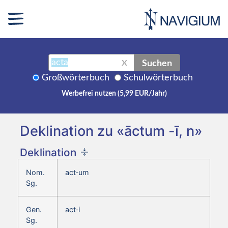
Suchen
X
Großwörterbuch
Schulwörterbuch
Werbefrei nutzen (5,99 EUR/Jahr)
Deklination zu «āctum -ī, n»
Deklination
Nom.
act‑um
Sg.
Gen.
act‑i
Sg.