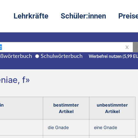
Lehrkräfte
Schüler:innen
Preis
X
ßwörterbuch
Schulwörterbuch
Werbefrei nutzen (5,99 E
niae, f»
in
bestimmter
unbestimmter
Artikel
Artikel
die Gnade
eine Gnade