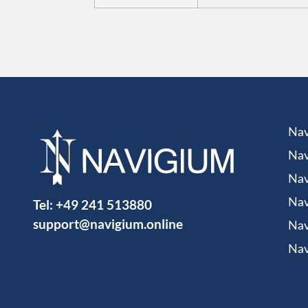
Nav
Nav
Nav
Tel:
+49 241 513880
Nav
support@navigium.online
Nav
Nav