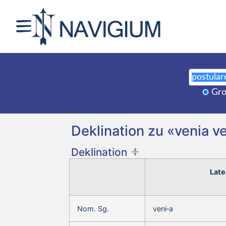
Gro
Deklination zu «venia ve
Deklination
Late
Nom. Sg.
veni‑a