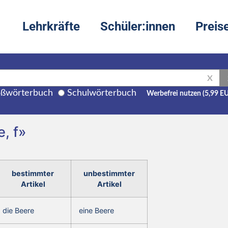
Lehrkräfte
Schüler:innen
Preis
X
ßwörterbuch
Schulwörterbuch
Werbefrei nutzen (5,99 E
, f»
bestimmter
unbestimmter
Artikel
Artikel
die Beere
eine Beere