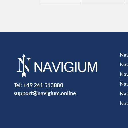
Nav
Nav
Nav
Tel:
+49 241 513880
Nav
support@navigium.online
Nav
Nav