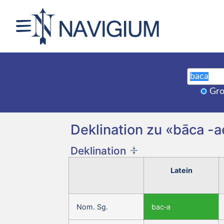
Gro
Deklination zu «bāca -ae
Deklination
Latein
Nom. Sg.
bac‑a