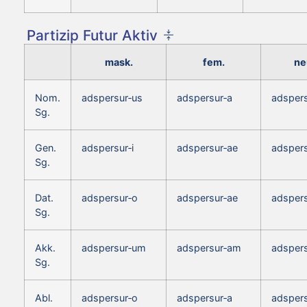
Partizip Futur Aktiv
mask.
fem.
ne
Nom.
adspersur‑us
adspersur‑a
adsper
Sg.
Gen.
adspersur‑i
adspersur‑ae
adspers
Sg.
Dat.
adspersur‑o
adspersur‑ae
adsper
Sg.
Akk.
adspersur‑um
adspersur‑am
adsper
Sg.
Abl.
adspersur‑o
adspersur‑a
adsper