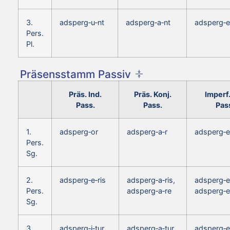
3.
adsperg‑u‑nt
adsperg‑a‑nt
adsperg‑e
Pers.
Pl.
Präsensstamm Passiv
Präs. Ind.
Präs. Konj.
Imperf.
Pass.
Pass.
Pas
1.
adsperg‑or
adsperg‑a‑r
adsperg‑e
Pers.
Sg.
2.
adsperg‑e‑ris
adsperg‑a‑ris,
adsperg‑e
Pers.
adsperg‑a‑re
adsperg‑e
Sg.
3.
adsperg‑i‑tur
adsperg‑a‑tur
adsperg‑e