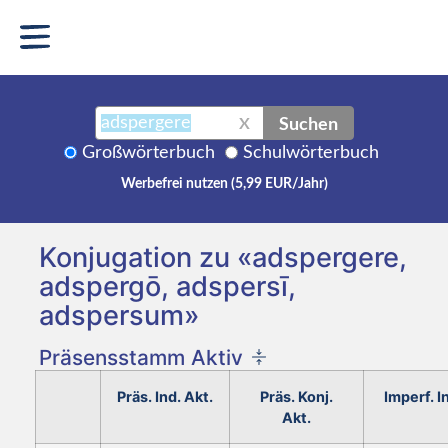
Suchen
X
Großwörterbuch
Schulwörterbuch
Werbefrei nutzen (5,99 EUR/Jahr)
Konjugation zu «adspergere,
adspergō, adspersī,
adspersum»
Präsensstamm Aktiv
Präs. Ind. Akt.
Präs. Konj.
Imperf. I
Akt.