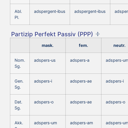
Abl.
adspergent‑ibus
adspergent‑ibus
adsper
Pl.
Partizip Perfekt Passiv (PPP)
mask.
fem.
neutr.
Nom.
adspers‑us
adspers‑a
adspers‑u
Sg.
Gen.
adspers‑i
adspers‑ae
adspers‑i
Sg.
Dat.
adspers‑o
adspers‑ae
adspers‑o
Sg.
Akk.
adspers‑um
adspers‑am
adspers‑u