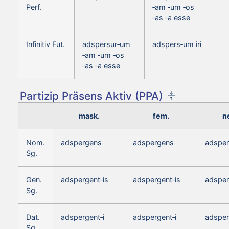
Perf.
‑am ‑um ‑os
‑as ‑a esse
Infinitiv Fut.
adspersur‑um
adspers‑um iri
‑am ‑um ‑os
‑as ‑a esse
Partizip Präsens Aktiv (PPA)
mask.
fem.
n
Nom.
adspergens
adspergens
adspe
Sg.
Gen.
adspergent‑is
adspergent‑is
adsper
Sg.
Dat.
adspergent‑i
adspergent‑i
adsper
Sg.