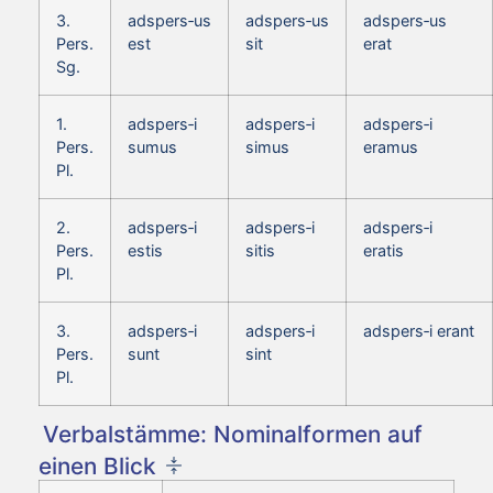
3.
adspers‑us
adspers‑us
adspers‑us
Pers.
est
sit
erat
Sg.
1.
adspers‑i
adspers‑i
adspers‑i
Pers.
sumus
simus
eramus
Pl.
2.
adspers‑i
adspers‑i
adspers‑i
Pers.
estis
sitis
eratis
Pl.
3.
adspers‑i
adspers‑i
adspers‑i erant
Pers.
sunt
sint
Pl.
Verbalstämme: Nominalformen auf
einen Blick