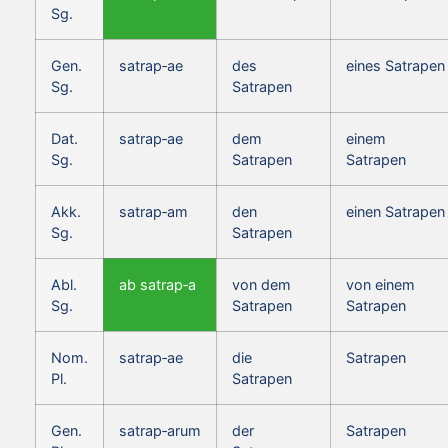
Sg.
Gen.
satrap‑ae
des
eines Satrapen
Sg.
Satrapen
Dat.
satrap‑ae
dem
einem
Sg.
Satrapen
Satrapen
Akk.
satrap‑am
den
einen Satrapen
Sg.
Satrapen
Abl.
ab satrap‑a
von dem
von einem
Sg.
Satrapen
Satrapen
Nom.
satrap‑ae
die
Satrapen
Pl.
Satrapen
Gen.
satrap‑arum
der
Satrapen