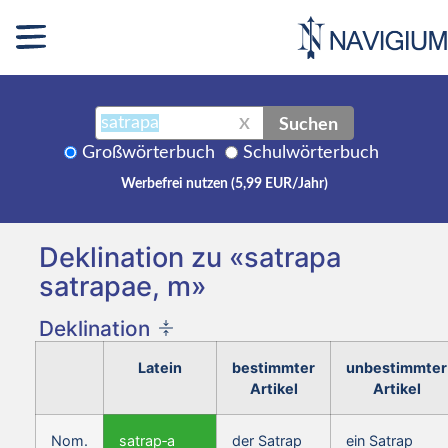
Suchen
X
Großwörterbuch
Schulwörterbuch
Werbefrei nutzen (5,99 EUR/Jahr)
Deklination zu «satrapa
satrapae, m»
Deklination
Latein
bestimmter
unbestimmter
Artikel
Artikel
Nom.
satrap‑a
der Satrap
ein Satrap