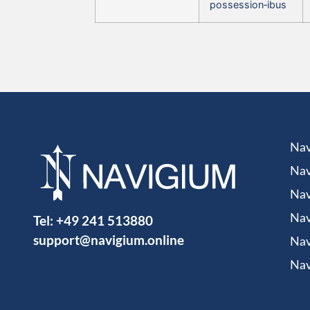
possession‑ibus
Nav
Nav
Nav
Tel:
+49 241 513880
Nav
support@navigium.online
Nav
Nav