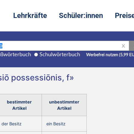
Lehrkräfte
Schüler:innen
Preis
X
ßwörterbuch
Schulwörterbuch
Werbefrei nutzen (5,99 E
iō possessiōnis, f»
bestimmter
unbestimmter
Artikel
Artikel
der Besitz
ein Besitz