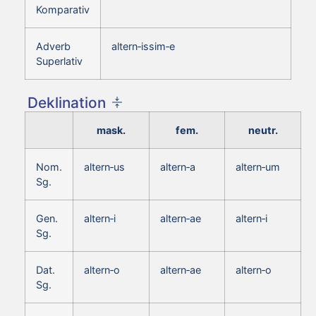
Komparativ
Adverb
altern‑issim‑e
Superlativ
Deklination
mask.
fem.
neutr.
Nom.
altern‑us
altern‑a
altern‑um
Sg.
Gen.
altern‑i
altern‑ae
altern‑i
Sg.
Dat.
altern‑o
altern‑ae
altern‑o
Sg.