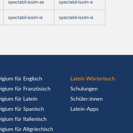
spectabil‑issim‑as
spectabil‑issim‑a
spectabil‑issim‑is
spectabil‑issim‑is
igium für Englisch
Latein Wörterbuch
igium für Französisch
Schulungen
igium für Latein
Schüler:innen
igium für Spanisch
Latein-Apps
igium für Italienisch
igium für Altgriechisch