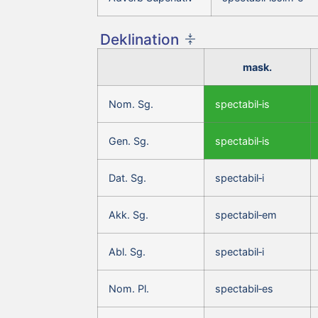
Deklination
mask.
Nom. Sg.
spectabil‑is
Gen. Sg.
spectabil‑is
Dat. Sg.
spectabil‑i
Akk. Sg.
spectabil‑em
Abl. Sg.
spectabil‑i
Nom. Pl.
spectabil‑es