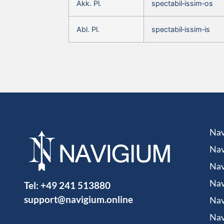
Akk. Pl.
spectabil‑issim‑os
Abl. Pl.
spectabil‑issim‑is
Nav
Nav
Nav
Tel:
+49 241 513880
Nav
support@navigium.online
Nav
Nav