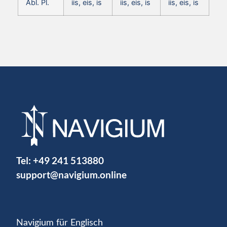
Abl. Pl.
iis, eis, is
iis, eis, is
iis, eis, is
Tel:
+49 241 513880
support@navigium.online
Navigium für Englisch