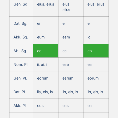
Gen. Sg.
eius, eiius
eius,
eius, eiius
eiius
Dat. Sg.
ei
ei
ei
Akk. Sg.
eum
eam
id
Abl. Sg.
eo
ea
eo
Nom. Pl.
ii, ei, i
eae
ea
Gen. Pl.
eorum
earum
eorum
Dat. Pl.
iis, eis, is
iis, eis, is
iis, eis, is
Akk. Pl.
eos
eas
ea