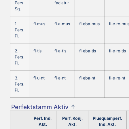
Pers.
faciatur
Sg.
1.
fi‑mus
fi‑a‑mus
fi‑eba‑mus
fi‑e‑re‑mu
Pers.
Pl.
2.
fi‑tis
fi‑a‑tis
fi‑eba‑tis
fi‑e‑re‑tis
Pers.
Pl.
3.
fi‑u‑nt
fi‑a‑nt
fi‑eba‑nt
fi‑e‑re‑nt
Pers.
Pl.
Perfektstamm Aktiv
Perf. Ind.
Perf. Konj.
Plusquamperf.
Akt.
Akt.
Ind. Akt.