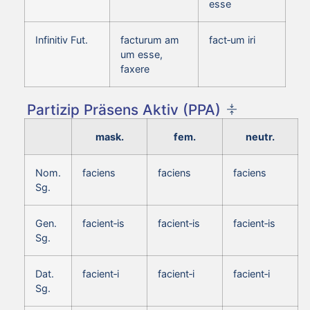
esse
Infinitiv Fut.
facturum am
fact‑um iri
um esse,
faxere
Partizip Präsens Aktiv (PPA)
mask.
fem.
neutr.
Nom.
faciens
faciens
faciens
Sg.
Gen.
facient‑is
facient‑is
facient‑is
Sg.
Dat.
facient‑i
facient‑i
facient‑i
Sg.