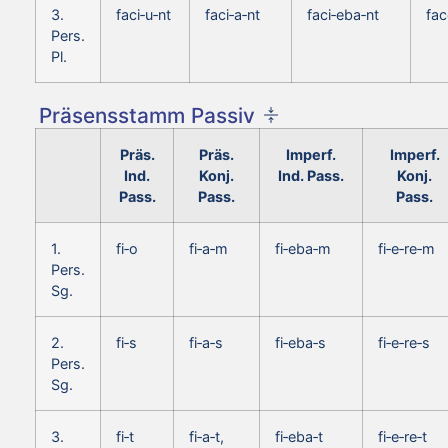
3.
faci‑u‑nt
faci‑a‑nt
faci‑eba‑nt
fac
Pers.
Pl.
Präsensstamm Passiv
Präs.
Präs.
Imperf.
Imperf.
Ind.
Konj.
Ind. Pass.
Konj.
Pass.
Pass.
Pass.
1.
fi‑o
fi‑a‑m
fi‑eba‑m
fi‑e‑re‑m
Pers.
Sg.
2.
fi‑s
fi‑a‑s
fi‑eba‑s
fi‑e‑re‑s
Pers.
Sg.
3.
fi‑t
fi‑a‑t,
fi‑eba‑t
fi‑e‑re‑t