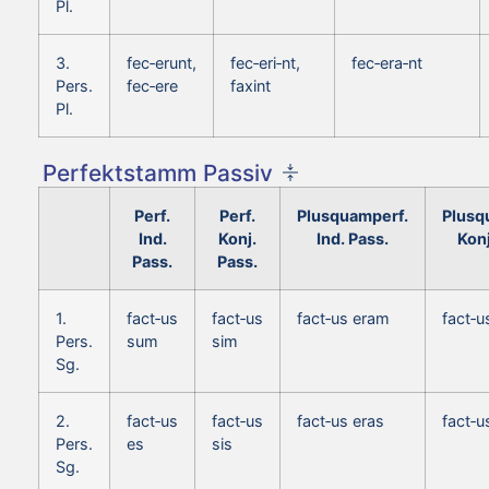
Pl.
3.
fec‑erunt,
fec‑eri‑nt,
fec‑era‑nt
Pers.
fec‑ere
faxint
Pl.
Perfektstamm Passiv
Perf.
Perf.
Plusquamperf.
Plusq
Ind.
Konj.
Ind. Pass.
Konj
Pass.
Pass.
1.
fact‑us
fact‑us
fact‑us eram
fact‑
Pers.
sum
sim
Sg.
2.
fact‑us
fact‑us
fact‑us eras
fact‑u
Pers.
es
sis
Sg.