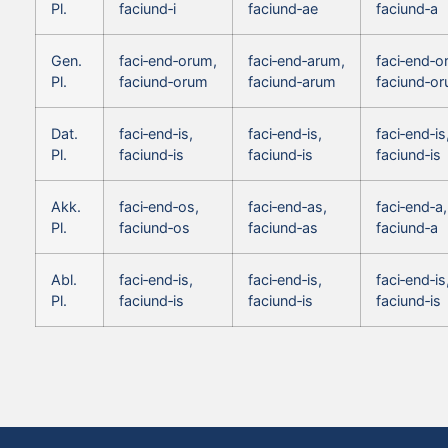
Pl.
faciund‑i
faciund‑ae
faciund‑a
Gen.
faci‑end‑orum,
faci‑end‑arum,
faci‑end‑o
Pl.
faciund‑orum
faciund‑arum
faciund‑o
Dat.
faci‑end‑is,
faci‑end‑is,
faci‑end‑is
Pl.
faciund‑is
faciund‑is
faciund‑is
Akk.
faci‑end‑os,
faci‑end‑as,
faci‑end‑a,
Pl.
faciund‑os
faciund‑as
faciund‑a
Abl.
faci‑end‑is,
faci‑end‑is,
faci‑end‑is
Pl.
faciund‑is
faciund‑is
faciund‑is