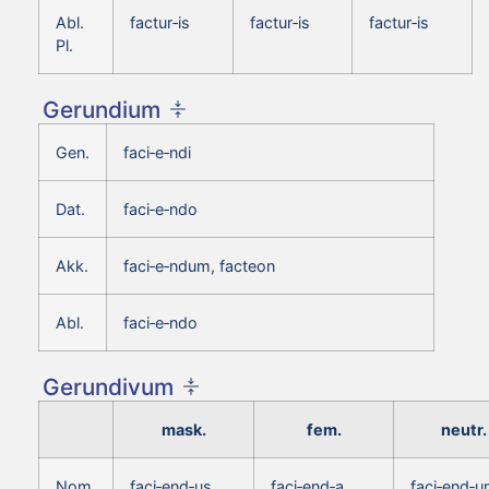
Abl.
factur‑is
factur‑is
factur‑is
Pl.
Gerundium
Gen.
faci‑e‑ndi
Dat.
faci‑e‑ndo
Akk.
faci‑e‑ndum, facteon
Abl.
faci‑e‑ndo
Gerundivum
mask.
fem.
neutr.
Nom.
faci‑end‑us,
faci‑end‑a,
faci‑end‑u