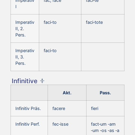
Imperativ
fac, face
faci‑te
I
Imperativ
faci‑to
faci‑tote
II, 2.
Pers.
Imperativ
faci‑to
II, 3.
Pers.
Infinitive
Akt.
Pass.
Infinitiv Präs.
facere
fieri
Infinitiv Perf.
fec‑isse
fact‑um ‑am
‑um ‑os ‑as ‑a