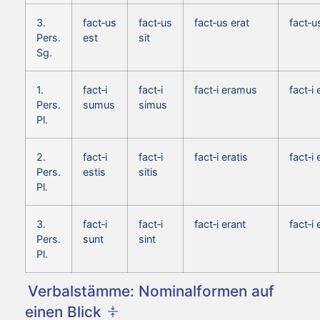
3.
fact‑us
fact‑us
fact‑us erat
fact‑u
Pers.
est
sit
Sg.
1.
fact‑i
fact‑i
fact‑i eramus
fact‑i
Pers.
sumus
simus
Pl.
2.
fact‑i
fact‑i
fact‑i eratis
fact‑i 
Pers.
estis
sitis
Pl.
3.
fact‑i
fact‑i
fact‑i erant
fact‑i
Pers.
sunt
sint
Pl.
Verbalstämme: Nominalformen auf
einen Blick