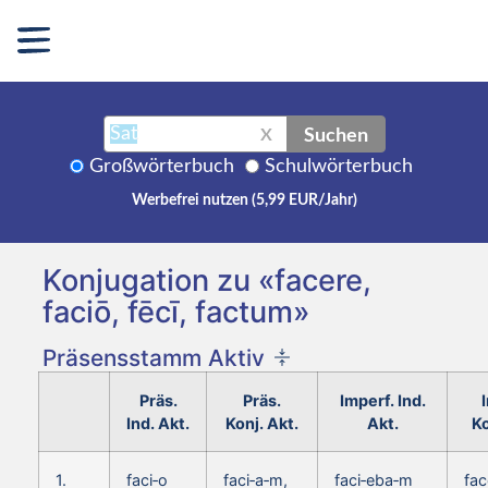
Suchen
X
Großwörterbuch
Schulwörterbuch
Werbefrei nutzen (5,99 EUR/Jahr)
Konjugation zu «facere,
faciō, fēcī, factum»
Präsensstamm Aktiv
Präs.
Präs.
Imperf. Ind.
Ind. Akt.
Konj. Akt.
Akt.
Ko
1.
faci‑o
faci‑a‑m,
faci‑eba‑m
fac