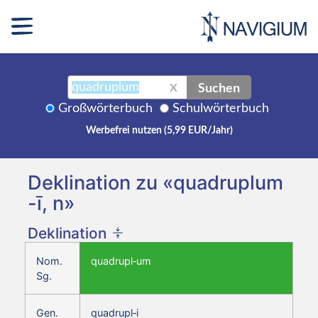
Suchen
X
Großwörterbuch
Schulwörterbuch
Werbefrei nutzen (5,99 EUR/Jahr)
Deklination zu «quadruplum
-ī, n»
Deklination
Nom.
quadrupl‑um
Sg.
Gen.
quadrupl‑i