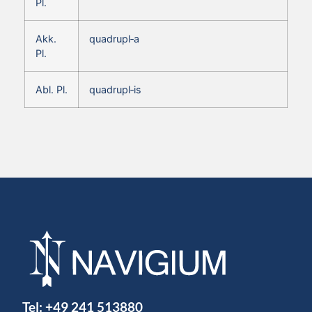
Pl.
Akk.
quadrupl‑a
Pl.
Abl. Pl.
quadrupl‑is
Tel:
+49 241 513880