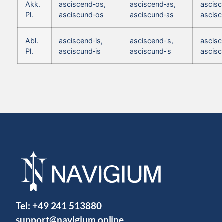
Akk.
asciscend‑os,
asciscend‑as,
ascisc
Pl.
asciscund‑os
asciscund‑as
ascis
Abl.
asciscend‑is,
asciscend‑is,
ascisc
Pl.
asciscund‑is
asciscund‑is
ascisc
Tel:
+49 241 513880
support@navigium.online