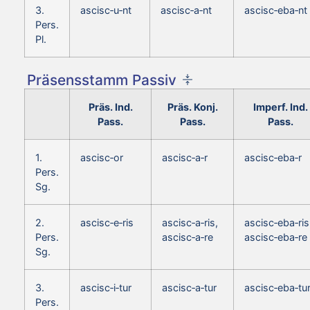
3.
ascisc‑u‑nt
ascisc‑a‑nt
ascisc‑eba‑nt
Pers.
Pl.
Präsensstamm Passiv
Präs. Ind.
Präs. Konj.
Imperf. Ind.
Pass.
Pass.
Pass.
1.
ascisc‑or
ascisc‑a‑r
ascisc‑eba‑r
Pers.
Sg.
2.
ascisc‑e‑ris
ascisc‑a‑ris,
ascisc‑eba‑ris
Pers.
ascisc‑a‑re
ascisc‑eba‑re
Sg.
3.
ascisc‑i‑tur
ascisc‑a‑tur
ascisc‑eba‑tu
Pers.