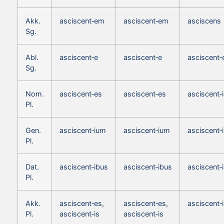
Akk.
asciscent‑em
asciscent‑em
asciscens
Sg.
Abl.
asciscent‑e
asciscent‑e
asciscent‑
Sg.
Nom.
asciscent‑es
asciscent‑es
asciscent‑
Pl.
Gen.
asciscent‑ium
asciscent‑ium
asciscent‑
Pl.
Dat.
asciscent‑ibus
asciscent‑ibus
asciscent‑
Pl.
Akk.
asciscent‑es,
asciscent‑es,
asciscent‑
Pl.
asciscent‑is
asciscent‑is