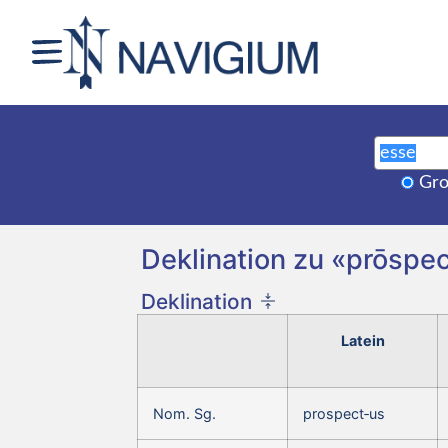
Gro
Deklination zu «prōspe
Deklination
Latein
Nom. Sg.
prospect‑us