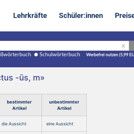
Lehrkräfte
Schüler:innen
Preis
X
ßwörterbuch
Schulwörterbuch
Werbefrei nutzen (5,99 E
ctus -ūs, m»
bestimmter
unbestimmter
Artikel
Artikel
die Aussicht
eine Aussicht