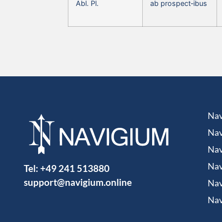
Abl. Pl.
ab prospect‑ibus
Nav
Nav
Nav
Tel:
+49 241 513880
Nav
support@navigium.online
Nav
Nav