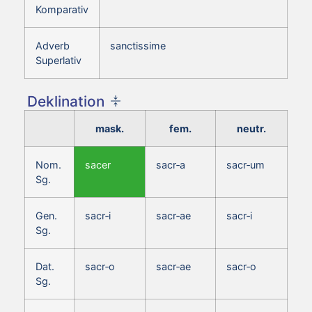
Komparativ
Adverb
sanctissime
Superlativ
Deklination
mask.
fem.
neutr.
Nom.
sacer
sacr‑a
sacr‑um
Sg.
Gen.
sacr‑i
sacr‑ae
sacr‑i
Sg.
Dat.
sacr‑o
sacr‑ae
sacr‑o
Sg.