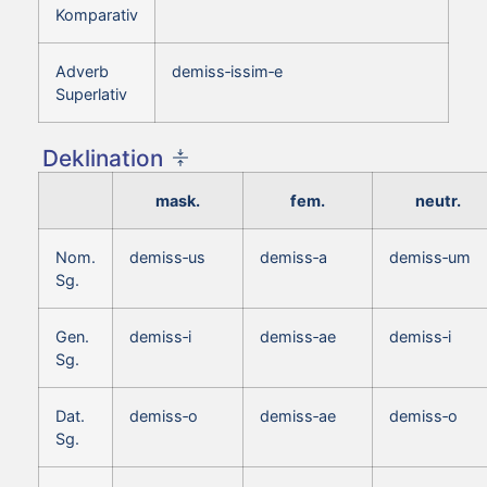
Komparativ
Adverb
demiss‑issim‑e
Superlativ
Deklination
mask.
fem.
neutr.
Nom.
demiss‑us
demiss‑a
demiss‑um
Sg.
Gen.
demiss‑i
demiss‑ae
demiss‑i
Sg.
Dat.
demiss‑o
demiss‑ae
demiss‑o
Sg.