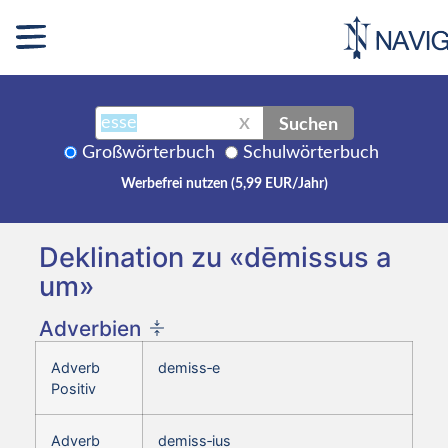
Suchen
X
Großwörterbuch
Schulwörterbuch
Werbefrei nutzen (5,99 EUR/Jahr)
Deklination zu «dēmissus a
um»
Adverbien
Adverb
demiss‑e
Positiv
Adverb
demiss‑ius