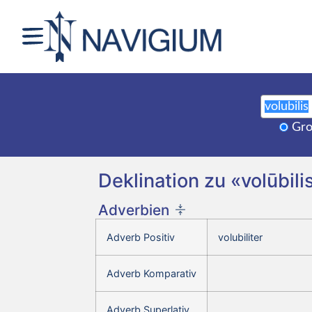
Gro
Deklination zu «volūbili
Adverbien
Adverb Positiv
volubiliter
Adverb Komparativ
Adverb Superlativ