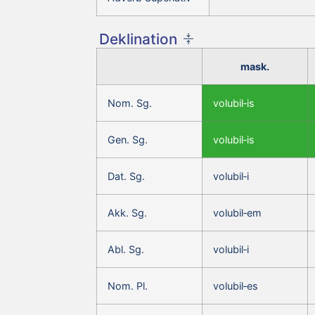
Deklination
mask.
Nom. Sg.
volubil‑is
Gen. Sg.
volubil‑is
Dat. Sg.
volubil‑i
Akk. Sg.
volubil‑em
Abl. Sg.
volubil‑i
Nom. Pl.
volubil‑es