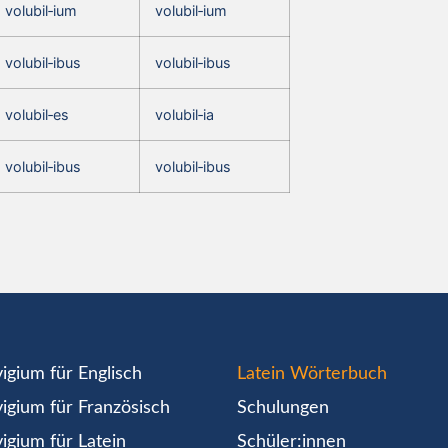
volubil‑ium
volubil‑ium
volubil‑ibus
volubil‑ibus
volubil‑es
volubil‑ia
volubil‑ibus
volubil‑ibus
igium für Englisch
Latein Wörterbuch
igium für Französisch
Schulungen
igium für Latein
Schüler:innen