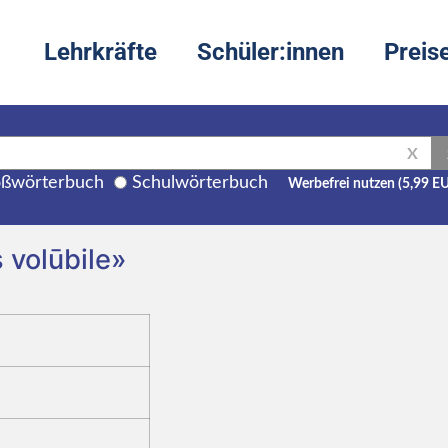
Lehrkräfte
Schüler:innen
Preis
X
ßwörterbuch
Schulwörterbuch
Werbefrei nutzen (5,99 E
s volūbile»