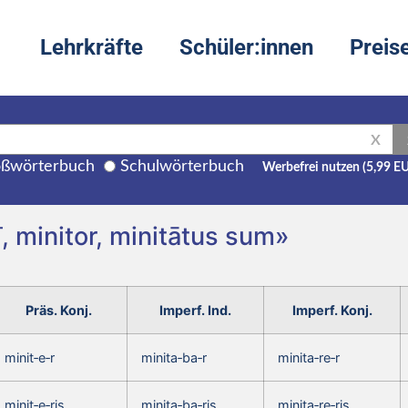
Lehrkräfte
Schüler:innen
Preis
X
ßwörterbuch
Schulwörterbuch
Werbefrei nutzen (5,99 E
, minitor, minitātus sum»
Präs. Konj.
Imperf. Ind.
Imperf. Konj.
minit‑e‑r
minita‑ba‑r
minita‑re‑r
minit‑e‑ris,
minita‑ba‑ris,
minita‑re‑ris,