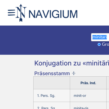
Gro
Konjugation zu «minitārī
Präsensstamm
Präs. Ind.
1. Pers. Sg.
minit‑or
2. Pers. Sg.
minita‑ris,