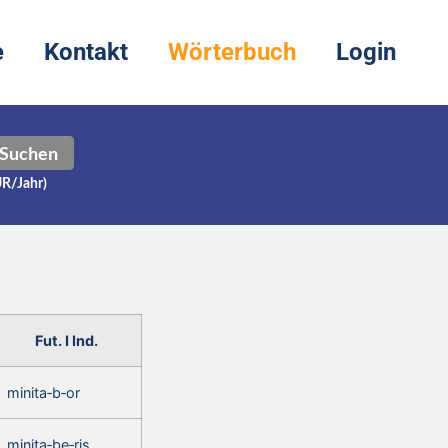
e
Kontakt
Wörterbuch
Login
Suchen
UR/Jahr)
Fut. I Ind.
minita‑b‑or
minita‑be‑ris,