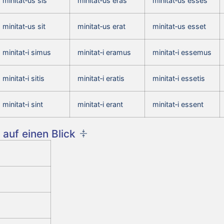
minitat‑us sis
minitat‑us eras
minitat‑us esses
minitat‑us sit
minitat‑us erat
minitat‑us esset
minitat‑i simus
minitat‑i eramus
minitat‑i essemus
minitat‑i sitis
minitat‑i eratis
minitat‑i essetis
minitat‑i sint
minitat‑i erant
minitat‑i essent
auf einen Blick