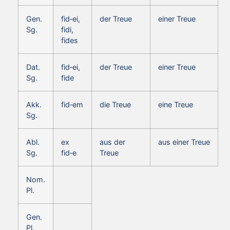
Gen.
fid‑ei,
der Treue
einer Treue
Sg.
fidi,
fides
Dat.
fid‑ei,
der Treue
einer Treue
Sg.
fide
Akk.
fid‑em
die Treue
eine Treue
Sg.
Abl.
ex
aus der
aus einer Treue
Sg.
fid‑e
Treue
Nom.
Pl.
Gen.
Pl.