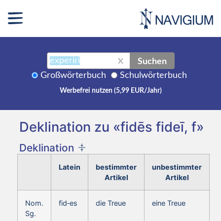
Suchen
X
Großwörterbuch
Schulwörterbuch
Werbefrei nutzen (5,99 EUR/Jahr)
Deklination zu «fidēs fideī, f»
Deklination
Latein
bestimmter
unbestimmter
Artikel
Artikel
Nom.
fid‑es
die Treue
eine Treue
Sg.