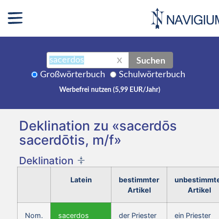
Suchen
X
Großwörterbuch
Schulwörterbuch
Werbefrei nutzen (5,99 EUR/Jahr)
Deklination zu «sacerdōs
sacerdōtis, m/f»
Deklination
Latein
bestimmter
unbestimmt
Artikel
Artikel
Nom.
sacerdos
der Priester
ein Priester