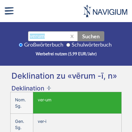
Suchen
X
Großwörterbuch
Schulwörterbuch
Werbefrei nutzen (5,99 EUR/Jahr)
Deklination zu «vērum -ī, n»
Deklination
Nom.
ver‑um
Sg.
Gen.
ver‑i
Sg.