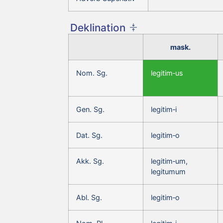
Deklination
mask.
Nom. Sg.
legitim‑us
Gen. Sg.
legitim‑i
Dat. Sg.
legitim‑o
Akk. Sg.
legitim‑um,
legitumum
Abl. Sg.
legitim‑o