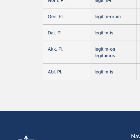
Nom. Pl.
legitim‑i
Gen. Pl.
legitim‑orum
Dat. Pl.
legitim‑is
Akk. Pl.
legitim‑os,
legitumos
Abl. Pl.
legitim‑is
Nav