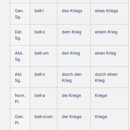
Gen.
bell‑i
des Kriegs
eines Kriegs
Sg.
Dat.
bell‑o
dem Krieg
einem Krieg
Sg.
Akk.
bell‑um
den Krieg
einen Krieg
Sg.
Abl.
bell‑o
durch den
durch einen
Sg.
Krieg
Krieg
Nom.
bell‑a
die Kriege
Kriege
Pl.
Gen.
bell‑orum
der Kriege
Kriege
Pl.