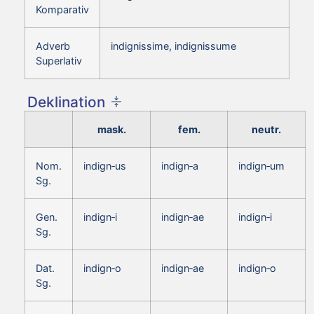
Komparativ
Adverb
indignissime, indignissume
Superlativ
Deklination
mask.
fem.
neutr.
Nom.
indign‑us
indign‑a
indign‑um
Sg.
Gen.
indign‑i
indign‑ae
indign‑i
Sg.
Dat.
indign‑o
indign‑ae
indign‑o
Sg.