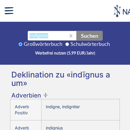
Suchen
X
Großwörterbuch
Schulwörterbuch
Werbefrei nutzen (5,99 EUR/Jahr)
Deklination zu «indīgnus a
um»
Adverbien
Adverb
indigne, indigniter
Positiv
Adverb
indignius