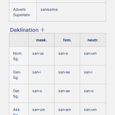
Adverb
sanissime
Superlativ
Deklination
mask.
fem.
neutr.
Nom.
san‑us
san‑a
san‑um
Sg.
Gen.
san‑i
san‑ae
san‑i
Sg.
Dat.
san‑o
san‑ae
san‑o
Sg.
Akk.
san‑um
san‑am
san‑um
Sg.