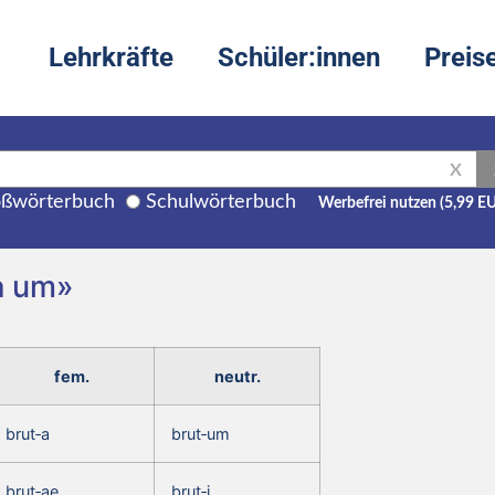
Lehrkräfte
Schüler:innen
Preis
X
ßwörterbuch
Schulwörterbuch
Werbefrei nutzen (5,99 E
a um»
fem.
neutr.
brut‑a
brut‑um
brut‑ae
brut‑i