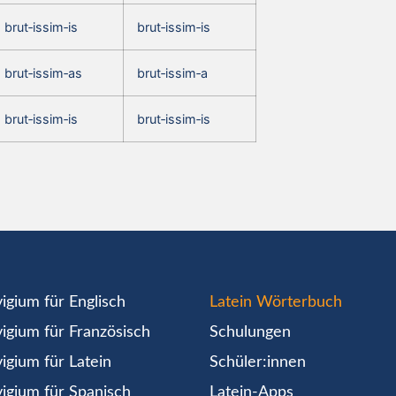
brut‑issim‑is
brut‑issim‑is
brut‑issim‑as
brut‑issim‑a
brut‑issim‑is
brut‑issim‑is
igium für Englisch
Latein Wörterbuch
igium für Französisch
Schulungen
igium für Latein
Schüler:innen
igium für Spanisch
Latein-Apps