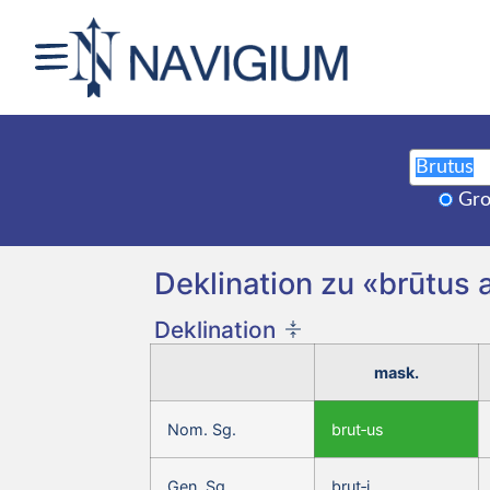
Gro
Deklination zu «brūtus 
Deklination
mask.
Nom. Sg.
brut‑us
Gen. Sg.
brut‑i