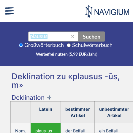
Suchen
X
Großwörterbuch
Schulwörterbuch
Werbefrei nutzen (5,99 EUR/Jahr)
Deklination zu «plausus -ūs,
m»
Deklination
Latein
bestimmter
unbestimmter
Artikel
Artikel
Nom.
plaus‑us
der Beifall
ein Beifall