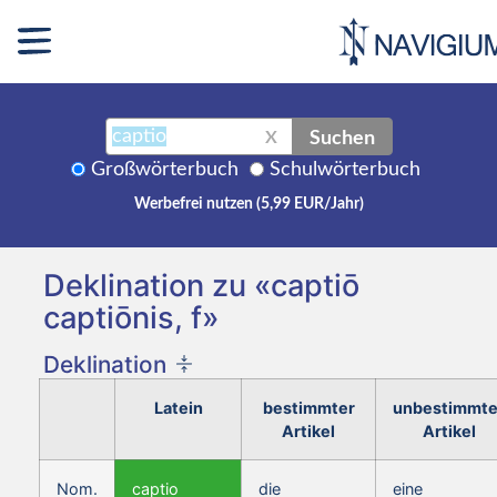
Suchen
X
Großwörterbuch
Schulwörterbuch
Werbefrei nutzen (5,99 EUR/Jahr)
Deklination zu «captiō
captiōnis, f»
Deklination
Latein
bestimmter
unbestimmte
Artikel
Artikel
Nom.
captio
die
eine