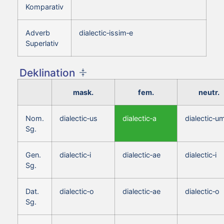
Komparativ
Adverb
dialectic‑issim‑e
Superlativ
Deklination
mask.
fem.
neutr.
Nom.
dialectic‑us
dialectic‑a
dialectic‑u
Sg.
Gen.
dialectic‑i
dialectic‑ae
dialectic‑i
Sg.
Dat.
dialectic‑o
dialectic‑ae
dialectic‑o
Sg.