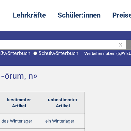
Lehrkräfte
Schüler:innen
Preis
X
ßwörterbuch
Schulwörterbuch
Werbefrei nutzen (5,99 E
 -ōrum, n»
bestimmter
unbestimmter
Artikel
Artikel
das Winterlager
ein Winterlager