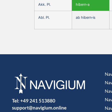
Akk. Pl.
hibern‑a
Abl. Pl.
ab hibern‑is
Nav
Nav
Nav
Tel:
+49 241 513880
Nav
support@navigium.online
Nav