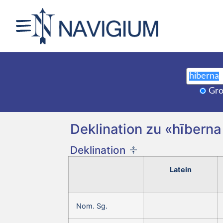
Gro
Deklination zu «hīberna
Deklination
Latein
Nom. Sg.