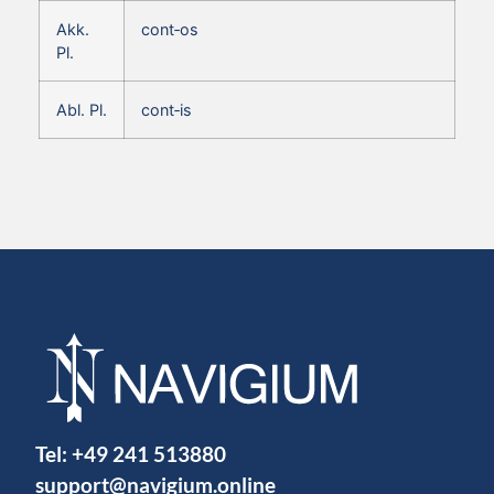
Akk.
cont‑os
Pl.
Abl. Pl.
cont‑is
Tel:
+49 241 513880
support@navigium.online