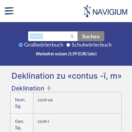
Suchen
X
Großwörterbuch
Schulwörterbuch
Werbefrei nutzen (5,99 EUR/Jahr)
Deklination zu «contus -ī, m»
Deklination
Nom.
cont‑us
Sg.
Gen.
cont‑i
Sg.