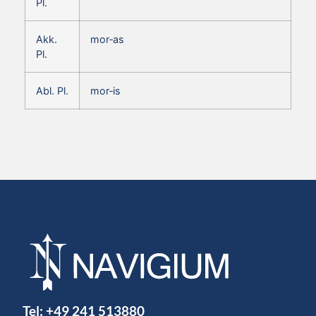
Pl.
Akk.
mor‑as
Pl.
Abl. Pl.
mor‑is
Tel:
+49 241 513880