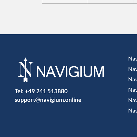
Nav
Nav
Nav
Tel:
+49 241 513880
Nav
support@navigium.online
Nav
Nav