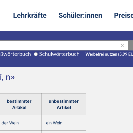
Lehrkräfte
Schüler:innen
Preis
X
ßwörterbuch
Schulwörterbuch
Werbefrei nutzen (5,99 E
, n»
bestimmter
unbestimmter
Artikel
Artikel
der Wein
ein Wein