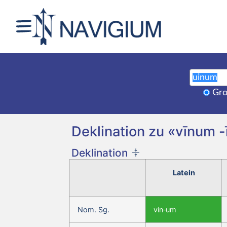
Gro
Deklination zu «vīnum -ī
Deklination
Latein
Nom. Sg.
vin‑um