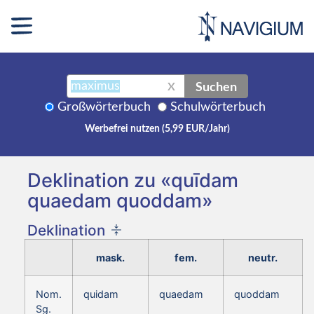
Suchen
X
Großwörterbuch
Schulwörterbuch
Werbefrei nutzen (5,99 EUR/Jahr)
Deklination zu «quīdam
quaedam quoddam»
Deklination
mask.
fem.
neutr.
Nom.
quidam
quaedam
quoddam
Sg.