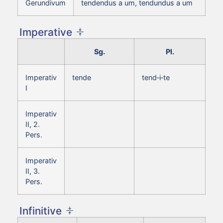
Gerundivum
tendendus a um, tendundus a um
Imperative
Sg.
Pl.
Imperativ
tende
tend‑i‑te
I
Imperativ
II, 2.
Pers.
Imperativ
II, 3.
Pers.
Infinitive