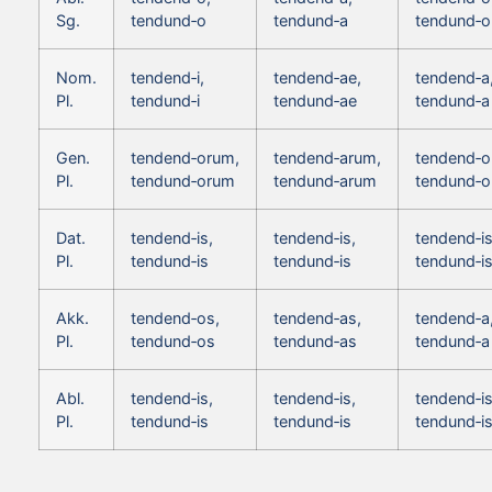
Sg.
tendund‑o
tendund‑a
tendund‑o
Nom.
tendend‑i,
tendend‑ae,
tendend‑a
Pl.
tendund‑i
tendund‑ae
tendund‑a
Gen.
tendend‑orum,
tendend‑arum,
tendend‑o
Pl.
tendund‑orum
tendund‑arum
tendund‑
Dat.
tendend‑is,
tendend‑is,
tendend‑is
Pl.
tendund‑is
tendund‑is
tendund‑i
Akk.
tendend‑os,
tendend‑as,
tendend‑a
Pl.
tendund‑os
tendund‑as
tendund‑a
Abl.
tendend‑is,
tendend‑is,
tendend‑is
Pl.
tendund‑is
tendund‑is
tendund‑i