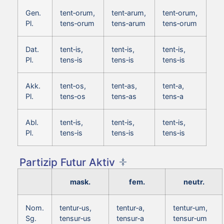
Gen.
tent‑orum,
tent‑arum,
tent‑orum,
Pl.
tens‑orum
tens‑arum
tens‑orum
Dat.
tent‑is,
tent‑is,
tent‑is,
Pl.
tens‑is
tens‑is
tens‑is
Akk.
tent‑os,
tent‑as,
tent‑a,
Pl.
tens‑os
tens‑as
tens‑a
Abl.
tent‑is,
tent‑is,
tent‑is,
Pl.
tens‑is
tens‑is
tens‑is
Partizip Futur Aktiv
mask.
fem.
neutr.
Nom.
tentur‑us,
tentur‑a,
tentur‑um,
Sg.
tensur‑us
tensur‑a
tensur‑um