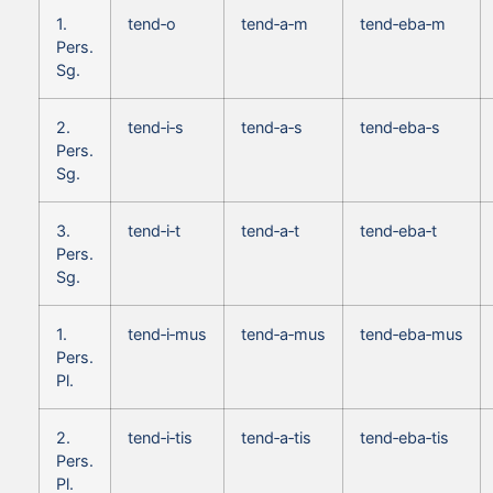
1.
tend‑o
tend‑a‑m
tend‑eba‑m
Pers.
Sg.
2.
tend‑i‑s
tend‑a‑s
tend‑eba‑s
Pers.
Sg.
3.
tend‑i‑t
tend‑a‑t
tend‑eba‑t
Pers.
Sg.
1.
tend‑i‑mus
tend‑a‑mus
tend‑eba‑mus
Pers.
Pl.
2.
tend‑i‑tis
tend‑a‑tis
tend‑eba‑tis
Pers.
Pl.