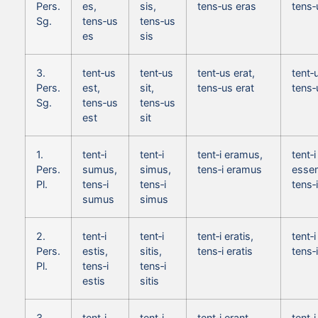
Pers.
es,
sis,
tens‑us eras
tens‑
Sg.
tens‑us
tens‑us
es
sis
3.
tent‑us
tent‑us
tent‑us erat,
tent‑
Pers.
est,
sit,
tens‑us erat
tens‑
Sg.
tens‑us
tens‑us
est
sit
1.
tent‑i
tent‑i
tent‑i eramus,
tent‑i
Pers.
sumus,
simus,
tens‑i eramus
esse
Pl.
tens‑i
tens‑i
tens‑
sumus
simus
2.
tent‑i
tent‑i
tent‑i eratis,
tent‑i
Pers.
estis,
sitis,
tens‑i eratis
tens‑
Pl.
tens‑i
tens‑i
estis
sitis
3.
tent‑i
tent‑i
tent‑i erant,
tent‑