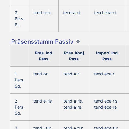
3.
tend‑u‑nt
tend‑a‑nt
tend‑eba‑nt
Pers.
Pl.
Präsensstamm Passiv
Präs. Ind.
Präs. Konj.
Imperf. Ind.
Pass.
Pass.
Pass.
1.
tend‑or
tend‑a‑r
tend‑eba‑r
Pers.
Sg.
2.
tend‑e‑ris
tend‑a‑ris,
tend‑eba‑ris,
Pers.
tend‑a‑re
tend‑eba‑re
Sg.
3.
tend‑i‑tur,
tend‑a‑tur
tend‑eba‑tur