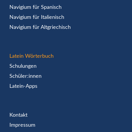
Navigium für Spanisch
Navigium für Italienisch
Navigium für Altgriechisch
Latein Wörterbuch
Schulungen
Schüler:innen
Latein-Apps
Kontakt
Impressum