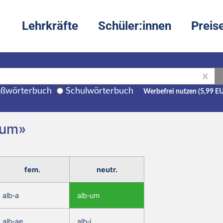
Lehrkräfte
Schüler:innen
Preis
X
ßwörterbuch
Schulwörterbuch
Werbefrei nutzen (5,99 E
 um»
fem.
neutr.
alb‑a
alb‑um
alb‑ae
alb‑i