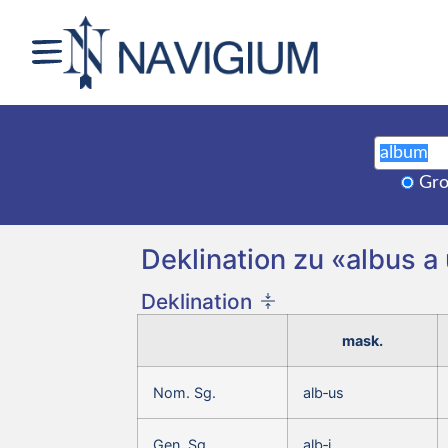
Gro
Deklination zu «albus a
Deklination
mask.
Nom. Sg.
alb‑us
Gen. Sg.
alb‑i