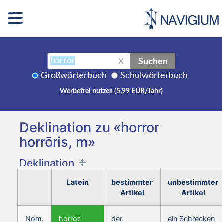
Suchen
X
Großwörterbuch
Schulwörterbuch
Werbefrei nutzen (5,99 EUR/Jahr)
Deklination zu «horror
horrōris, m»
Deklination
Latein
bestimmter
unbestimmter
Artikel
Artikel
Nom.
horror
der
ein Schrecken