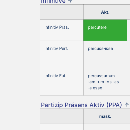
Infinitive
Akt.
Infinitiv Präs.
percutere
Infinitiv Perf.
percuss‑isse
Infinitiv Fut.
percussur‑um
‑am ‑um ‑os ‑as
‑a esse
Partizip Präsens Aktiv (PPA)
mask.