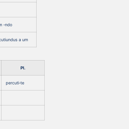
um ‑ndo
cutiundus a um
Pl.
percuti‑te