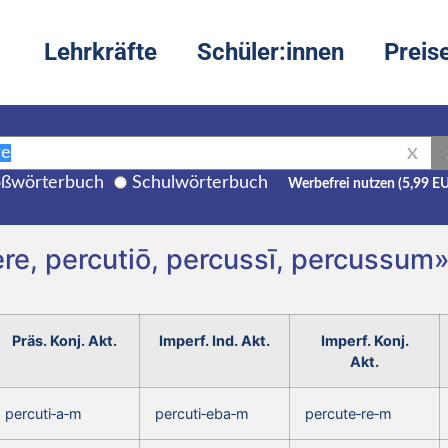
Lehrkräfte
Schüler:innen
Preis
X
ßwörterbuch
Schulwörterbuch
Werbefrei nutzen (5,99 E
re, percutiō, percussī, percussum
Präs. Konj. Akt.
Imperf. Ind. Akt.
Imperf. Konj.
Akt.
percuti‑a‑m
percuti‑eba‑m
percute‑re‑m