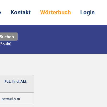
e
Kontakt
Wörterbuch
Login
Suchen
UR/Jahr)
»
Fut. I Ind. Akt.
percuti‑a‑m