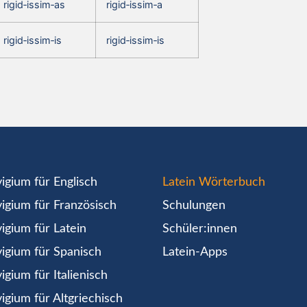
rigid‑issim‑as
rigid‑issim‑a
rigid‑issim‑is
rigid‑issim‑is
igium für Englisch
Latein Wörterbuch
igium für Französisch
Schulungen
igium für Latein
Schüler:innen
igium für Spanisch
Latein-Apps
igium für Italienisch
igium für Altgriechisch