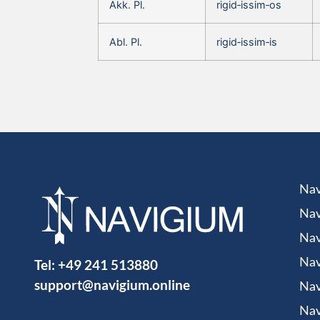
Akk. Pl.
rigid‑issim‑os
Abl. Pl.
rigid‑issim‑is
Nav
Nav
Nav
Tel:
+49 241 513880
Nav
support@navigium.online
Nav
Nav