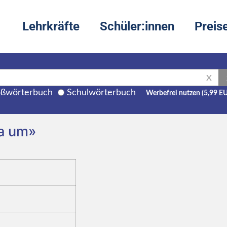
Lehrkräfte
Schüler:innen
Preis
X
ßwörterbuch
Schulwörterbuch
Werbefrei nutzen (5,99 E
 a um»