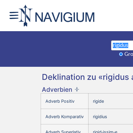
Gro
Deklination zu «rigidus
Adverbien
Adverb Positiv
rigide
Adverb Komparativ
rigidius
Adverb Superlativ
rigid‑issim‑e