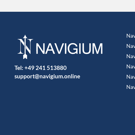
Nav
Nav
Nav
Tel:
+49 241 513880
Nav
support@navigium.online
Nav
Nav