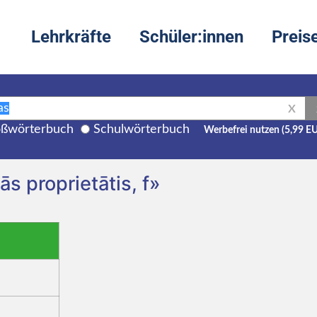
Lehrkräfte
Schüler:innen
Preis
X
ßwörterbuch
Schulwörterbuch
Werbefrei nutzen (5,99 E
ās proprietātis, f»