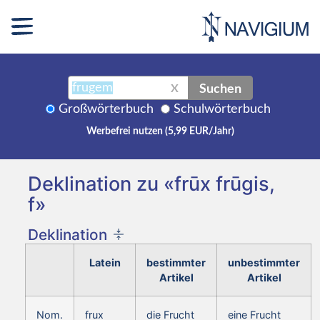
Suchen
X
Großwörterbuch
Schulwörterbuch
Werbefrei nutzen (5,99 EUR/Jahr)
Deklination zu «frūx frūgis,
f»
Deklination
Latein
bestimmter
unbestimmter
Artikel
Artikel
Nom.
frux
die Frucht
eine Frucht