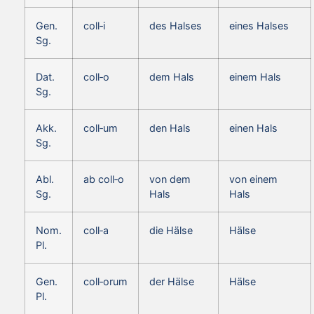
Gen.
coll‑i
des Halses
eines Halses
Sg.
Dat.
coll‑o
dem Hals
einem Hals
Sg.
Akk.
coll‑um
den Hals
einen Hals
Sg.
Abl.
ab coll‑o
von dem
von einem
Sg.
Hals
Hals
Nom.
coll‑a
die Hälse
Hälse
Pl.
Gen.
coll‑orum
der Hälse
Hälse
Pl.