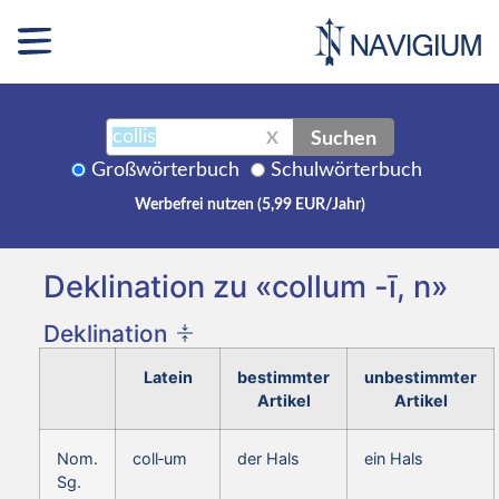
Suchen
X
Großwörterbuch
Schulwörterbuch
Werbefrei nutzen (5,99 EUR/Jahr)
Deklination zu «collum -ī, n»
Deklination
Latein
bestimmter
unbestimmter
Artikel
Artikel
Nom.
coll‑um
der Hals
ein Hals
Sg.