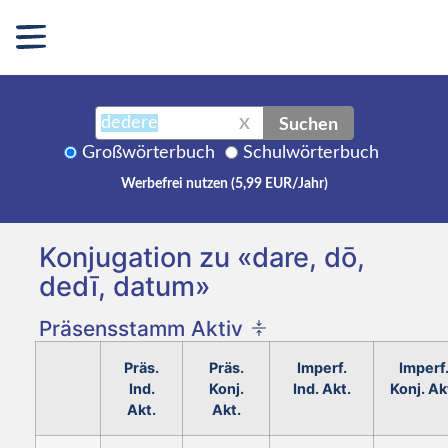
Suchen
X
Großwörterbuch
Schulwörterbuch
Werbefrei nutzen (5,99 EUR/Jahr)
Konjugation zu «dare, dō,
dedī, datum»
Präsensstamm Aktiv
Präs.
Präs.
Imperf.
Imperf
Ind.
Konj.
Ind. Akt.
Konj. Ak
Akt.
Akt.