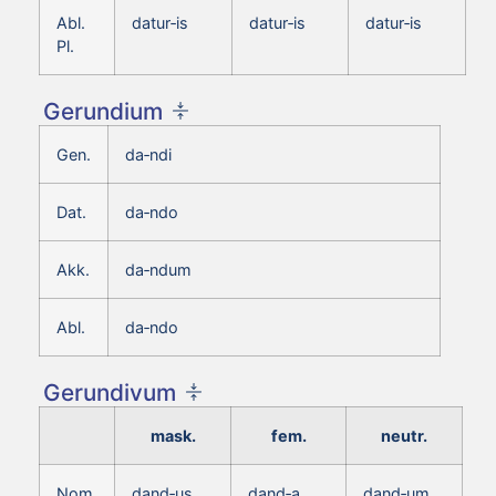
Abl.
datur‑is
datur‑is
datur‑is
Pl.
Gerundium
Gen.
da‑ndi
Dat.
da‑ndo
Akk.
da‑ndum
Abl.
da‑ndo
Gerundivum
mask.
fem.
neutr.
Nom.
dand‑us
dand‑a
dand‑um