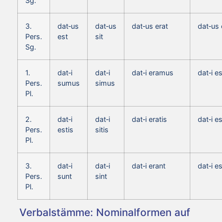
Sg.
3.
dat‑us
dat‑us
dat‑us erat
dat‑us 
Pers.
est
sit
Sg.
1.
dat‑i
dat‑i
dat‑i eramus
dat‑i 
Pers.
sumus
simus
Pl.
2.
dat‑i
dat‑i
dat‑i eratis
dat‑i e
Pers.
estis
sitis
Pl.
3.
dat‑i
dat‑i
dat‑i erant
dat‑i e
Pers.
sunt
sint
Pl.
Verbalstämme: Nominalformen auf