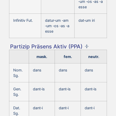
‑um ‑os ‑as ‑a
esse
Infinitiv Fut.
datur‑um ‑am
dat‑um iri
‑um ‑os ‑as ‑a
esse
Partizip Präsens Aktiv (PPA)
mask.
fem.
neutr.
Nom.
dans
dans
dans
Sg.
Gen.
dant‑is
dant‑is
dant‑is
Sg.
Dat.
dant‑i
dant‑i
dant‑i
Sg.