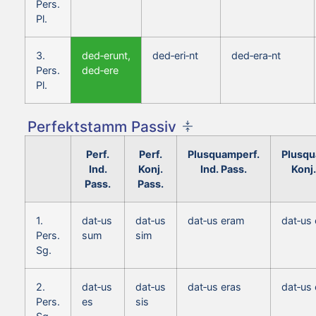
Pers.
Pl.
3.
ded‑erunt,
ded‑eri‑nt
ded‑era‑nt
Pers.
ded‑ere
Pl.
Perfektstamm Passiv
Perf.
Perf.
Plusquamperf.
Plusqu
Ind.
Konj.
Ind. Pass.
Konj.
Pass.
Pass.
1.
dat‑us
dat‑us
dat‑us eram
dat‑us
Pers.
sum
sim
Sg.
2.
dat‑us
dat‑us
dat‑us eras
dat‑us
Pers.
es
sis