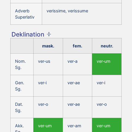
Adverb
verissime, verissume
Superlativ
Deklination
mask.
fem.
neutr.
Nom.
ver‑us
ver‑a
ver‑um
Sg.
Gen.
ver‑i
ver‑ae
ver‑i
Sg.
Dat.
ver‑o
ver‑ae
ver‑o
Sg.
Akk.
ver‑um
ver‑am
ver‑um
Sg.