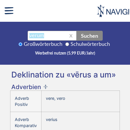
Suchen
X
Großwörterbuch
Schulwörterbuch
Werbefrei nutzen (5,99 EUR/Jahr)
Deklination zu «vērus a um»
Adverbien
Adverb
vere, vero
Positiv
Adverb
verius
Komparativ