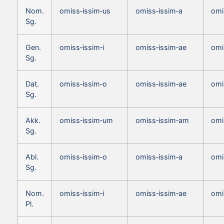
Nom.
omiss‑issim‑us
omiss‑issim‑a
omi
Sg.
Gen.
omiss‑issim‑i
omiss‑issim‑ae
omi
Sg.
Dat.
omiss‑issim‑o
omiss‑issim‑ae
omi
Sg.
Akk.
omiss‑issim‑um
omiss‑issim‑am
omi
Sg.
Abl.
omiss‑issim‑o
omiss‑issim‑a
omi
Sg.
Nom.
omiss‑issim‑i
omiss‑issim‑ae
omi
Pl.