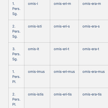
1.
omis‑i
omis‑eri‑m
omis‑era‑m
Pers.
Sg.
2.
omis‑isti
omis‑eri‑s
omis‑era‑s
Pers.
Sg.
3.
omis‑it
omis‑eri‑t
omis‑era‑t
Pers.
Sg.
1.
omis‑imus
omis‑eri‑mus
omis‑era‑mus
Pers.
Pl.
2.
omis‑istis
omis‑eri‑tis
omis‑era‑tis
Pers.
Pl.