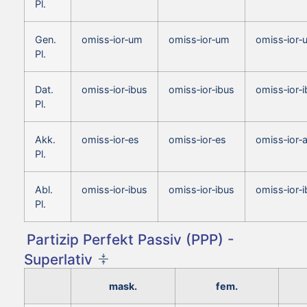
Pl.
Gen.
omiss‑ior‑um
omiss‑ior‑um
omiss‑ior‑
Pl.
Dat.
omiss‑ior‑ibus
omiss‑ior‑ibus
omiss‑ior‑
Pl.
Akk.
omiss‑ior‑es
omiss‑ior‑es
omiss‑ior‑
Pl.
Abl.
omiss‑ior‑ibus
omiss‑ior‑ibus
omiss‑ior‑
Pl.
Partizip Perfekt Passiv (PPP) -
Superlativ
mask.
fem.