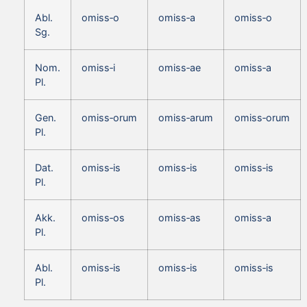
Abl.
omiss‑o
omiss‑a
omiss‑o
Sg.
Nom.
omiss‑i
omiss‑ae
omiss‑a
Pl.
Gen.
omiss‑orum
omiss‑arum
omiss‑orum
Pl.
Dat.
omiss‑is
omiss‑is
omiss‑is
Pl.
Akk.
omiss‑os
omiss‑as
omiss‑a
Pl.
Abl.
omiss‑is
omiss‑is
omiss‑is
Pl.