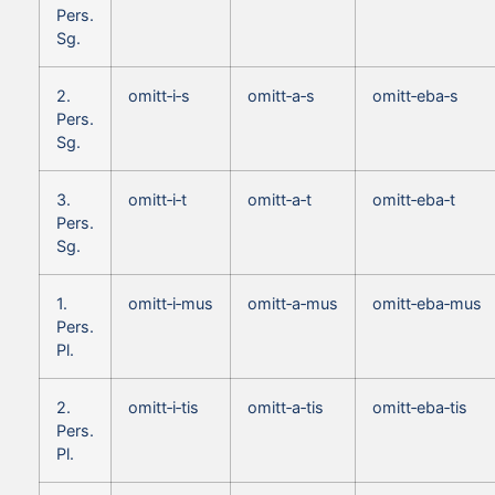
Pers.
Sg.
2.
omitt‑i‑s
omitt‑a‑s
omitt‑eba‑s
Pers.
Sg.
3.
omitt‑i‑t
omitt‑a‑t
omitt‑eba‑t
Pers.
Sg.
1.
omitt‑i‑mus
omitt‑a‑mus
omitt‑eba‑mus
Pers.
Pl.
2.
omitt‑i‑tis
omitt‑a‑tis
omitt‑eba‑tis
Pers.
Pl.