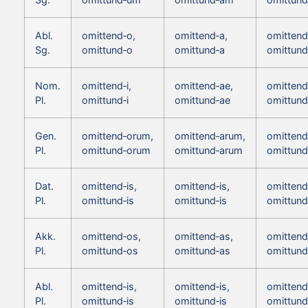
Abl.
omittend‑o,
omittend‑a,
omittend
Sg.
omittund‑o
omittund‑a
omittund
Nom.
omittend‑i,
omittend‑ae,
omittend
Pl.
omittund‑i
omittund‑ae
omittund
Gen.
omittend‑orum,
omittend‑arum,
omittend
Pl.
omittund‑orum
omittund‑arum
omittun
Dat.
omittend‑is,
omittend‑is,
omittend‑
Pl.
omittund‑is
omittund‑is
omittund
Akk.
omittend‑os,
omittend‑as,
omittend
Pl.
omittund‑os
omittund‑as
omittund
Abl.
omittend‑is,
omittend‑is,
omittend‑
Pl.
omittund‑is
omittund‑is
omittund