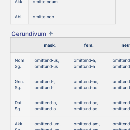
Akk.
omitte‑ndum
Abl.
omitte‑ndo
Gerundivum
mask.
fem.
neut
Nom.
omittend‑us,
omittend‑a,
omittend
Sg.
omittund‑us
omittund‑a
omittun
Gen.
omittend‑i,
omittend‑ae,
omittend‑
Sg.
omittund‑i
omittund‑ae
omittund
Dat.
omittend‑o,
omittend‑ae,
omittend
Sg.
omittund‑o
omittund‑ae
omittund
Akk.
omittend‑um,
omittend‑am,
omittend
Sg.
omittund‑um
omittund‑am
omittun