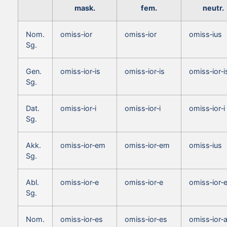
mask.
fem.
neutr.
Nom.
omiss‑ior
omiss‑ior
omiss‑ius
Sg.
Gen.
omiss‑ior‑is
omiss‑ior‑is
omiss‑ior‑i
Sg.
Dat.
omiss‑ior‑i
omiss‑ior‑i
omiss‑ior‑i
Sg.
Akk.
omiss‑ior‑em
omiss‑ior‑em
omiss‑ius
Sg.
Abl.
omiss‑ior‑e
omiss‑ior‑e
omiss‑ior‑
Sg.
Nom.
omiss‑ior‑es
omiss‑ior‑es
omiss‑ior‑