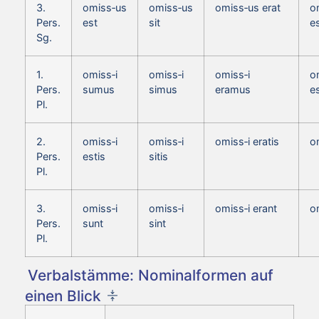
3.
omiss‑us
omiss‑us
omiss‑us erat
o
Pers.
est
sit
e
Sg.
1.
omiss‑i
omiss‑i
omiss‑i
o
Pers.
sumus
simus
eramus
e
Pl.
2.
omiss‑i
omiss‑i
omiss‑i eratis
o
Pers.
estis
sitis
Pl.
3.
omiss‑i
omiss‑i
omiss‑i erant
o
Pers.
sunt
sint
Pl.
Verbalstämme: Nominalformen auf
einen Blick