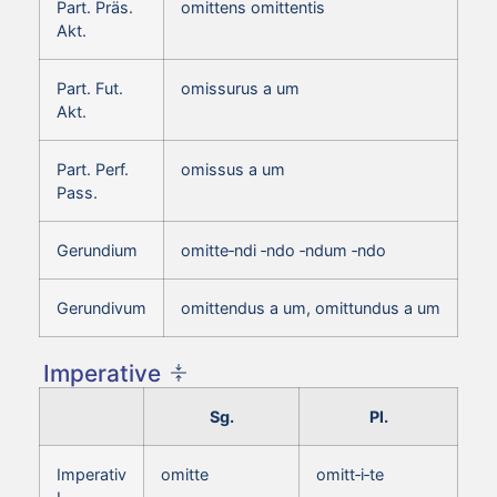
Part. Präs.
omittens omittentis
Akt.
Part. Fut.
omissurus a um
Akt.
Part. Perf.
omissus a um
Pass.
Gerundium
omitte‑ndi ‑ndo ‑ndum ‑ndo
Gerundivum
omittendus a um, omittundus a um
Imperative
Sg.
Pl.
Imperativ
omitte
omitt‑i‑te