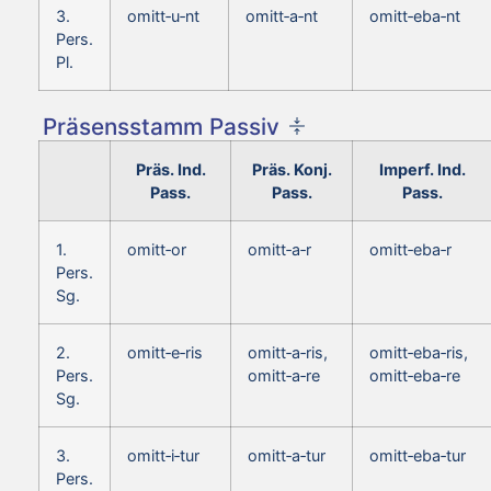
3.
omitt‑u‑nt
omitt‑a‑nt
omitt‑eba‑nt
Pers.
Pl.
Präsensstamm Passiv
Präs. Ind.
Präs. Konj.
Imperf. Ind.
Pass.
Pass.
Pass.
1.
omitt‑or
omitt‑a‑r
omitt‑eba‑r
Pers.
Sg.
2.
omitt‑e‑ris
omitt‑a‑ris,
omitt‑eba‑ris,
Pers.
omitt‑a‑re
omitt‑eba‑re
Sg.
3.
omitt‑i‑tur
omitt‑a‑tur
omitt‑eba‑tur
Pers.