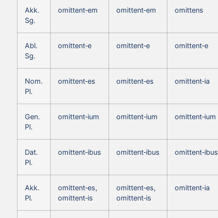
Akk.
omittent‑em
omittent‑em
omittens
Sg.
Abl.
omittent‑e
omittent‑e
omittent‑e
Sg.
Nom.
omittent‑es
omittent‑es
omittent‑ia
Pl.
Gen.
omittent‑ium
omittent‑ium
omittent‑ium
Pl.
Dat.
omittent‑ibus
omittent‑ibus
omittent‑ibus
Pl.
Akk.
omittent‑es,
omittent‑es,
omittent‑ia
Pl.
omittent‑is
omittent‑is