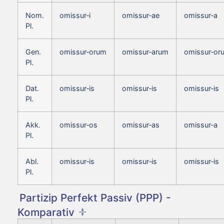
Nom.
omissur‑i
omissur‑ae
omissur‑a
Pl.
Gen.
omissur‑orum
omissur‑arum
omissur‑or
Pl.
Dat.
omissur‑is
omissur‑is
omissur‑is
Pl.
Akk.
omissur‑os
omissur‑as
omissur‑a
Pl.
Abl.
omissur‑is
omissur‑is
omissur‑is
Pl.
Partizip Perfekt Passiv (PPP) -
Komparativ