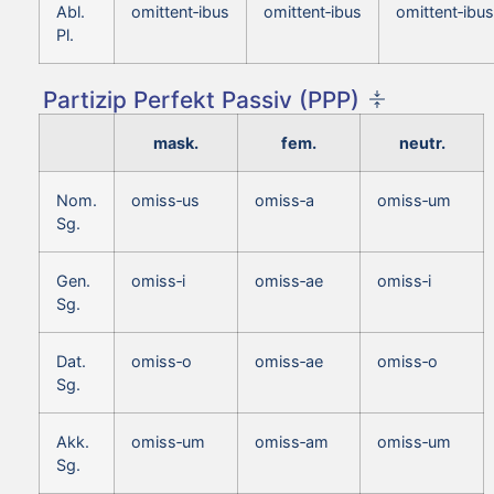
Abl.
omittent‑ibus
omittent‑ibus
omittent‑ibus
Pl.
Partizip Perfekt Passiv (PPP)
mask.
fem.
neutr.
Nom.
omiss‑us
omiss‑a
omiss‑um
Sg.
Gen.
omiss‑i
omiss‑ae
omiss‑i
Sg.
Dat.
omiss‑o
omiss‑ae
omiss‑o
Sg.
Akk.
omiss‑um
omiss‑am
omiss‑um
Sg.