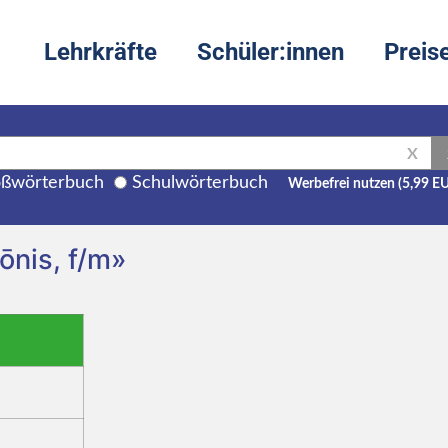
Lehrkräfte
Schüler:innen
Preis
X
ßwörterbuch
Schulwörterbuch
Werbefrei nutzen (5,99 E
ōnis, f/m»