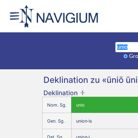
Gro
Deklination zu «ūniō ūni
Deklination
Nom. Sg.
unio
Gen. Sg.
union‑is
Dat. Sg.
union‑i