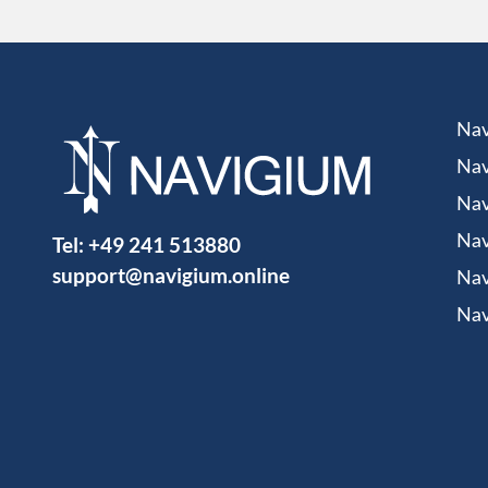
Nav
Nav
Nav
Tel:
+49 241 513880
Nav
support@navigium.online
Nav
Nav