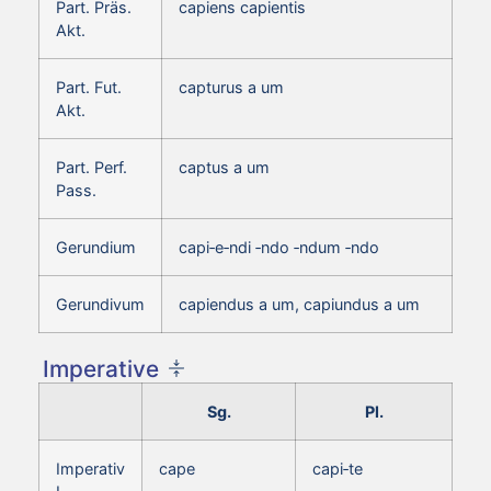
Part. Präs.
capiens capientis
Akt.
Part. Fut.
capturus a um
Akt.
Part. Perf.
captus a um
Pass.
Gerundium
capi‑e‑ndi ‑ndo ‑ndum ‑ndo
Gerundivum
capiendus a um, capiundus a um
Imperative
Sg.
Pl.
Imperativ
cape
capi‑te