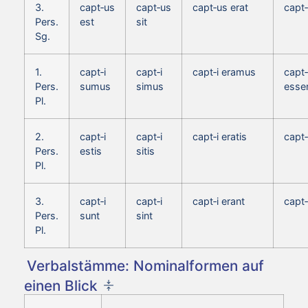
3.
capt‑us
capt‑us
capt‑us erat
capt
Pers.
est
sit
Sg.
1.
capt‑i
capt‑i
capt‑i eramus
capt‑
Pers.
sumus
simus
esse
Pl.
2.
capt‑i
capt‑i
capt‑i eratis
capt‑
Pers.
estis
sitis
Pl.
3.
capt‑i
capt‑i
capt‑i erant
capt‑
Pers.
sunt
sint
Pl.
Verbalstämme: Nominalformen auf
einen Blick