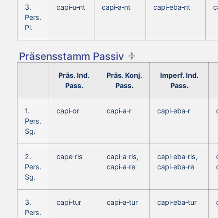
3.
capi‑u‑nt
capi‑a‑nt
capi‑eba‑nt
c
Pers.
Pl.
Präsensstamm Passiv
Präs. Ind.
Präs. Konj.
Imperf. Ind.
Pass.
Pass.
Pass.
1.
capi‑or
capi‑a‑r
capi‑eba‑r
Pers.
Sg.
2.
cape‑ris
capi‑a‑ris,
capi‑eba‑ris,
Pers.
capi‑a‑re
capi‑eba‑re
Sg.
3.
capi‑tur
capi‑a‑tur
capi‑eba‑tur
Pers.