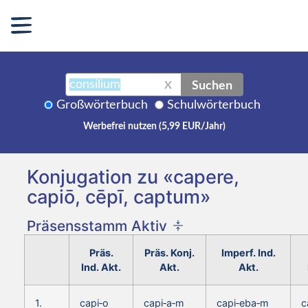
Suchen
X
Großwörterbuch
Schulwörterbuch
Werbefrei nutzen (5,99 EUR/Jahr)
Konjugation zu «capere,
capiō, cēpī, captum»
Präsensstamm Aktiv
Präs.
Präs. Konj.
Imperf. Ind.
Ind. Akt.
Akt.
Akt.
1.
capi‑o
capi‑a‑m
capi‑eba‑m
c