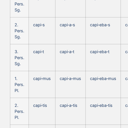
Pers.
Sg.
2.
capi‑s
capi‑a‑s
capi‑eba‑s
c
Pers.
Sg.
3.
capi‑t
capi‑a‑t
capi‑eba‑t
c
Pers.
Sg.
1.
capi‑mus
capi‑a‑mus
capi‑eba‑mus
c
Pers.
Pl.
2.
capi‑tis
capi‑a‑tis
capi‑eba‑tis
c
Pers.
Pl.