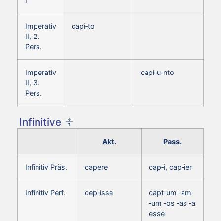
I
Imperativ
capi‑to
II, 2.
Pers.
Imperativ
capi‑u‑nto
II, 3.
Pers.
Infinitive
Akt.
Pass.
Infinitiv Präs.
capere
cap‑i, cap‑ier
Infinitiv Perf.
cep‑isse
capt‑um ‑am
‑um ‑os ‑as ‑a
esse