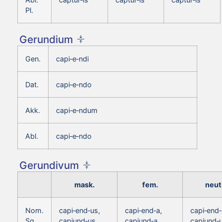
Pl.
Gerundium
Gen.
capi‑e‑ndi
Dat.
capi‑e‑ndo
Akk.
capi‑e‑ndum
Abl.
capi‑e‑ndo
Gerundivum
mask.
fem.
neut
Nom.
capi‑end‑us,
capi‑end‑a,
capi‑end
Sg.
capiund‑us
capiund‑a
capiund‑