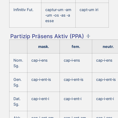
Infinitiv Fut.
captur‑um ‑am
capt‑um iri
‑um ‑os ‑as ‑a
esse
Partizip Präsens Aktiv (PPA)
mask.
fem.
neutr.
Nom.
cap‑i‑ens
cap‑i‑ens
cap‑i‑ens
Sg.
Gen.
cap‑i‑ent‑is
cap‑i‑ent‑is
cap‑i‑ent‑is
Sg.
Dat.
cap‑i‑ent‑i
cap‑i‑ent‑i
cap‑i‑ent‑i
Sg.
Akk.
cap‑i‑ent‑em
cap‑i‑ent‑em
cap‑i‑ens