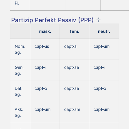
Pl.
Partizip Perfekt Passiv (PPP)
mask.
fem.
neutr.
Nom.
capt‑us
capt‑a
capt‑um
Sg.
Gen.
capt‑i
capt‑ae
capt‑i
Sg.
Dat.
capt‑o
capt‑ae
capt‑o
Sg.
Akk.
capt‑um
capt‑am
capt‑um
Sg.