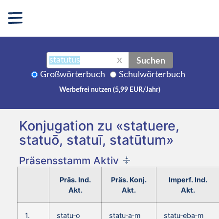
Suchen
X
Großwörterbuch
Schulwörterbuch
Werbefrei nutzen (5,99 EUR/Jahr)
Konjugation zu «statuere,
statuō, statuī, statūtum»
Präsensstamm Aktiv
Präs. Ind.
Präs. Konj.
Imperf. Ind.
Akt.
Akt.
Akt.
1.
statu‑o
statu‑a‑m
statu‑eba‑m