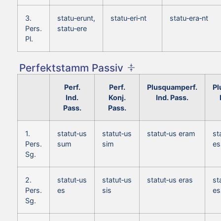
3.
statu‑erunt,
statu‑eri‑nt
statu‑era‑nt
Pers.
statu‑ere
Pl.
Perfektstamm Passiv
Perf.
Perf.
Plusquamperf.
Pl
Ind.
Konj.
Ind. Pass.
Pass.
Pass.
1.
statut‑us
statut‑us
statut‑us eram
st
Pers.
sum
sim
e
Sg.
2.
statut‑us
statut‑us
statut‑us eras
st
Pers.
es
sis
es
Sg.