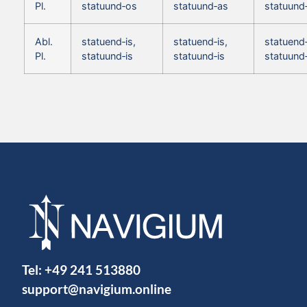
Pl.
statuund‑os
statuund‑as
statuund
Abl.
statuend‑is,
statuend‑is,
statuend‑
Pl.
statuund‑is
statuund‑is
statuund‑
Tel:
+49 241 513880
support@navigium.online