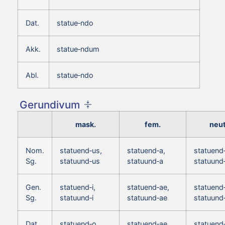
Dat.
statue‑ndo
Akk.
statue‑ndum
Abl.
statue‑ndo
Gerundivum
mask.
fem.
neut
Nom.
statuend‑us,
statuend‑a,
statuend
Sg.
statuund‑us
statuund‑a
statuund
Gen.
statuend‑i,
statuend‑ae,
statuend‑
Sg.
statuund‑i
statuund‑ae
statuund‑
Dat.
statuend‑o,
statuend‑ae,
statuend